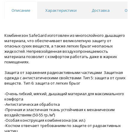
Описание
Характеристики
Доставка
Отз
Комбинезон SafeGard изготовлен из многослойного дышащего
материала, что обеспечивает великолепную защиту от
опасных сухих веществ, а также легких брызг неопасных
жидкостей. Непревзойденная воздухопроницаемость
материала позволит с комфортом работать даже в жарких
помещениях.
Защита от заражения радиоактивными частицами Защитная
одежда с антистатическими свойствами Тип 5: защита от сухих
веществ. Тип 6: защита от легких брызг
-Очень гибкий, мягкий, дышащий материал для максимального
комфорта
-Антистатическая обработка
-Прочная и эластичная ткань устойчивая к механическим
воздействиям (50-55 гр./м²)
-Особая конструкция комбинезона (см. ил.)
-Костюм отвечает требованиям по защите от радоактивных
частиц