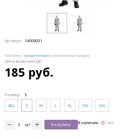
Артикул:
14000031
Работаем с
юридическими
и физическими лицами
Цена включая НДС
185 руб.
Размер:
S
4XL
S
M
L
XL
2XL
3XL
В наличии
нет
шт
В корзину