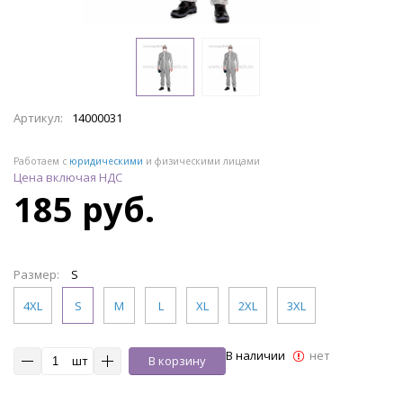
Артикул:
14000031
Работаем с
юридическими
и физическими лицами
Цена включая НДС
185 руб.
Размер:
S
4XL
S
M
L
XL
2XL
3XL
В наличии
нет
шт
В корзину