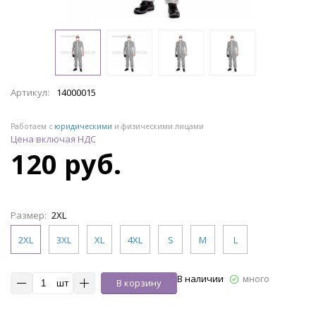
Артикул:
14000015
Работаем с
юридическими
и физическими лицами
Цена включая НДС
120 руб.
Размер:
2XL
2XL
3XL
XL
4XL
S
M
L
В наличии
много
шт
В корзину