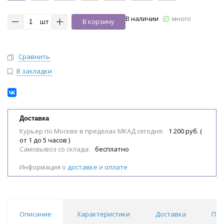
В наличии
много
шт
В корзину
Сравнить
В закладки
Доставка
Курьер по Москве в пределах МКАД сегодня:
1 200 руб. (
от 1 до 5 часов )
Самовывоз со склада:
бесплатно
Информация о
доставке
и
оплате
Описание
Характеристики
Доставка
Пох