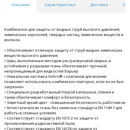
Описание
Характеристики
Доставка
Отз
Комбинезон для защиты от водных струй высокого давления,
химических аэрозолей, твердых частиц, химических веществ и
волокон.
• Обеспечивает отличную защиту от струй жидких химических
веществ высокого давления
• Швы, выполненные методом ультразвуковой сварки, и
устойчивая к разрывам ткань обеспечивает прочный,
непроницаемый для жидкостей барьер
• Уникальная застежка Velcro® с клапаном для молнии
позволяет использовать комбинезон повторно, если он не был
загрязнен
• Специально разработанный покрой капюшона, спинки и
талии обеспечивает комфорт и безопасность
• Заметный яркий цвет - повышенная безопасность работников
• Антистатическая ткань без силикона стандарта EN 1149-1 для
работы в сложных условиях
• Соответствует стандарту EN 1073-2 по защите от
проникновения радиоактивной пыли
• Соответствует стандарту EN 14126 по защите от