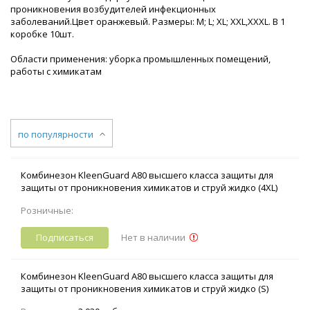
проникновения возбудителей инфекционных
заболеваний.Цвет оранжевый. Размеры: M; L; XL; XXL,ХХХL. В 1
коробке 10шт.
Области применения: уборка промышленных помещений,
работы с химикатам
по популярности
Комбинезон KleenGuard А80 высшего класса защиты для
защиты от проникновения химикатов и струй жидко (4XL)
Розничные:
Подписаться
Нет в наличии
Комбинезон KleenGuard А80 высшего класса защиты для
защиты от проникновения химикатов и струй жидко (S)