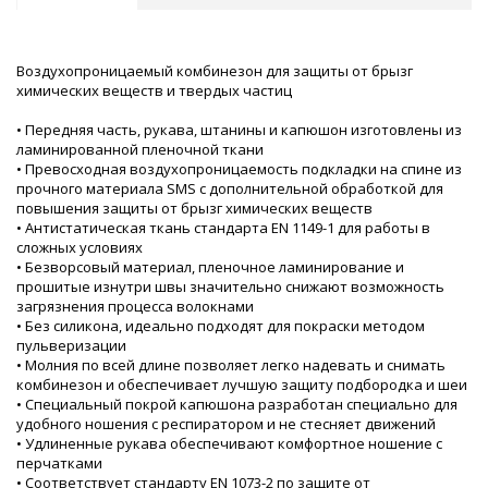
Воздухопроницаемый комбинезон для защиты от брызг
химических веществ и твердых частиц
• Передняя часть, рукава, штанины и капюшон изготовлены из
ламинированной пленочной ткани
• Превосходная воздухопроницаемость подкладки на спине из
прочного материала SMS с дополнительной обработкой для
повышения защиты от брызг химических веществ
• Антистатическая ткань стандарта EN 1149-1 для работы в
сложных условиях
• Безворсовый материал, пленочное ламинирование и
прошитые изнутри швы значительно снижают возможность
загрязнения процесса волокнами
• Без силикона, идеально подходят для покраски методом
пульверизации
• Молния по всей длине позволяет легко надевать и снимать
комбинезон и обеспечивает лучшую защиту подбородка и шеи
• Специальный покрой капюшона разработан специально для
удобного ношения с респиратором и не стесняет движений
• Удлиненные рукава обеспечивают комфортное ношение с
перчатками
• Соответствует стандарту EN 1073-2 по защите от