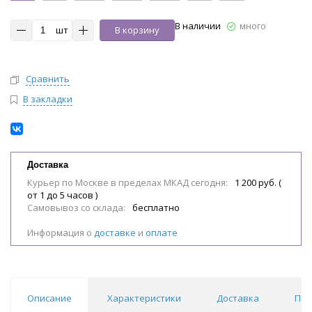
В наличии
много
шт
В корзину
Сравнить
В закладки
Доставка
Курьер по Москве в пределах МКАД сегодня:
1 200 руб. (
от 1 до 5 часов )
Самовывоз со склада:
бесплатно
Информация о
доставке
и
оплате
Описание
Характеристики
Доставка
Пох