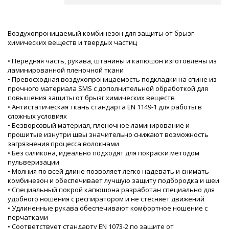
Воздухопроницаемый комбинезон для защиты от брызг
химических веществ и твердых частиц
• Передняя часть, рукава, штанины и капюшон изготовлены из
ламинированной пленочной ткани
• Превосходная воздухопроницаемость подкладки на спине из
прочного материала SMS с дополнительной обработкой для
повышения защиты от брызг химических веществ
• Антистатическая ткань стандарта EN 1149-1 для работы в
сложных условиях
• Безворсовый материал, пленочное ламинирование и
прошитые изнутри швы значительно снижают возможность
загрязнения процесса волокнами
• Без силикона, идеально подходят для покраски методом
пульверизации
• Молния по всей длине позволяет легко надевать и снимать
комбинезон и обеспечивает лучшую защиту подбородка и шеи
• Специальный покрой капюшона разработан специально для
удобного ношения с респиратором и не стесняет движений
• Удлиненные рукава обеспечивают комфортное ношение с
перчатками
• Соответствует стандарту EN 1073-2 по защите от