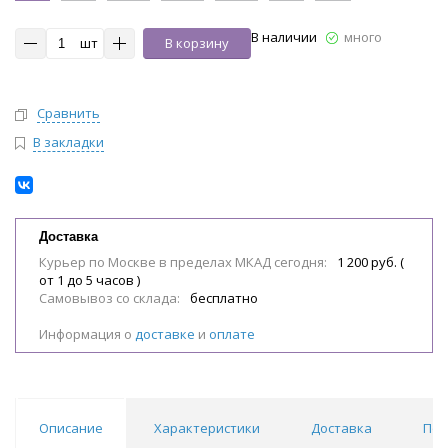
В наличии
много
шт
В корзину
Сравнить
В закладки
Доставка
Курьер по Москве в пределах МКАД сегодня:
1 200 руб. (
от 1 до 5 часов )
Самовывоз со склада:
бесплатно
Информация о
доставке
и
оплате
Описание
Характеристики
Доставка
Пох