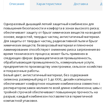
Описание
Характеристики
Доставка
Док
Одноразовый дышащий легкий защитный комбинезон для
повышения безопасности и комфорта в зонах высокого риска;
обеспечивает защиту от брызг химических веществ на водной
основе, жидкостей, твердых частиц; антистатичный материал.
Для защиты от твердых частиц, радиоактивной пыли и брызг
химических веществ; безворсовый материал и пленочное
ламинирование способствуют снижению риска загрязнения во
время технического процесса; может быть применен в
следующих сферах: фармацевтическая промышленность,
обрабатывающая промышленность, коммунальные услуги,
предприятия по производству электроники, сельское хозяйство
и покрасочные работы.
Белый цвет; антистатичный материал, без содержания
силикона; размерный ряд от S до XXXL; дизайн капюшона
обеспечивает комфортное ношение комбинезона совместно с
респиратором;замок-молния по всей длине комбинезона; швы с
тройной строчкой обеспечивают повышенную прочность на
разрыв; каждый комбинезон поставляется в герметичной
компактной упаковке.