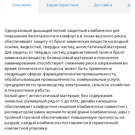
Описание
Характеристики
Доставка
Док
Одноразовый дышащий легкий защитный комбинезон для
повышения безопасности и комфорта в зонах высокого риска;
обеспечивает защиту от брызг химических веществ на водной
основе, жидкостей, твердых частиц; антистатичный материал.
Для защиты от твердых частиц, радиоактивной пыли и брызг
химических веществ; безворсовый материал и пленочное
ламинирование способствуют снижению риска загрязнения во
время технического процесса; может быть применен в
следующих сферах: фармацевтическая промышленность,
обрабатывающая промышленность, коммунальные услуги,
предприятия по производству электроники, сельское хозяйство
и покрасочные работы.
Белый цвет; антистатичный материал, без содержания
силикона; размерный ряд от S до XXXL; дизайн капюшона
обеспечивает комфортное ношение комбинезона совместно с
респиратором;замок-молния по всей длине комбинезона; швы с
тройной строчкой обеспечивают повышенную прочность на
разрыв; каждый комбинезон поставляется в герметичной
компактной упаковке.