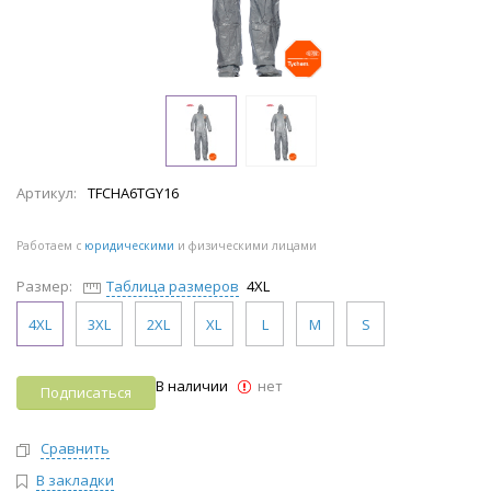
Артикул:
TFCHA6TGY16
Работаем с
юридическими
и физическими лицами
Размер:
Таблица размеров
4XL
4XL
3XL
2XL
XL
L
M
S
В наличии
нет
Подписаться
Сравнить
В закладки