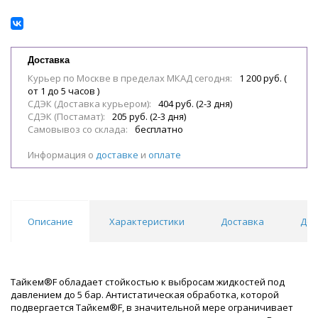
Доставка
Курьер по Москве в пределах МКАД сегодня:
1 200 руб. (
от 1 до 5 часов )
СДЭК (Доставка курьером):
404 руб. (2-3 дня)
СДЭК (Постамат):
205 руб. (2-3 дня)
Самовывоз со склада:
бесплатно
Информация о
доставке
и
оплате
Описание
Характеристики
Доставка
Док
Тайкем®F обладает стойкостью к выбросам жидкостей под
давлением до 5 бар. Антистатическая обработка, которой
подвергается Тайкем®F, в значительной мере ограничивает