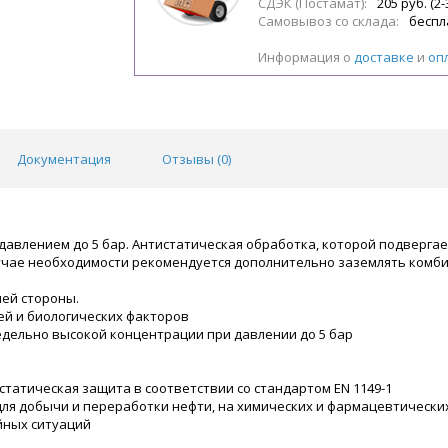
СДЭК (Постамат):
205 руб. (2-
Самовывоз со склада:
беспл
Информация о
доставке
и
оп
Документация
Отзывы (
0
)
давлением до 5 бар. Антистатическая обработка, которой подверга
лучае необходимости рекомендуется дополнительно заземлять комб
ней стороны.
ей и биологических факторов
дельно высокой концентрации при давлении до 5 бар
статическая защита в соответствии со стандартом EN 1149-1
я добычи и переработки нефти, на химических и фармацевтических
йных ситуаций