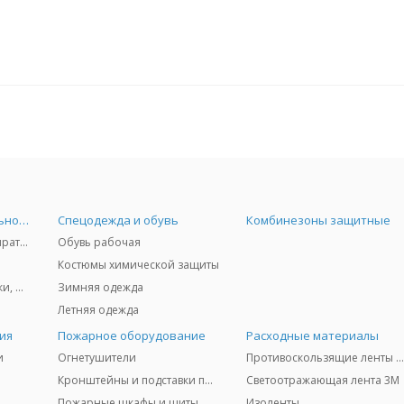
Средства индивидуальной защиты
Спецодежда и обувь
Комбинезоны защитные
Защита дыхания - респираторы, противогазы, фильтры, дозиметры
Обувь рабочая
Костюмы химической защиты
Защита глаз и лица - очки, щитки
Зимняя одежда
Летняя одежда
ия
Пожарное оборудование
Расходные материалы
и
Огнетушители
Противоскользящие ленты 3
Кронштейны и подставки под огнетушители
Светоотражающая лента 3M
Пожарные шкафы и щиты
Изоленты