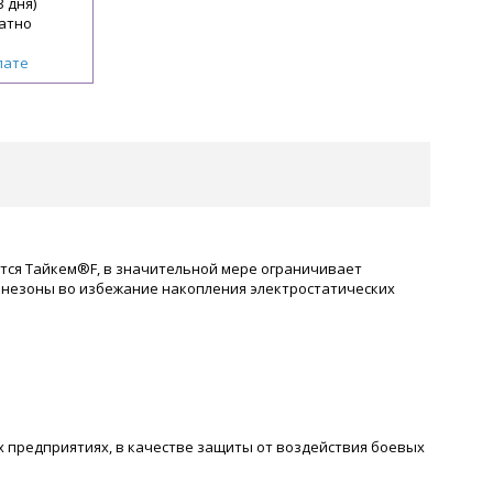
3 дня)
атно
лате
ется Тайкем®F, в значительной мере ограничивает
инезоны во избежание накопления электростатических
 предприятиях, в качестве защиты от воздействия боевых