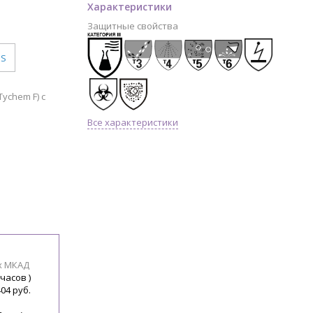
Характеристики
Защитные свойства
S
ychem F) с
Все характеристики
х МКАД
 часов )
404 руб.