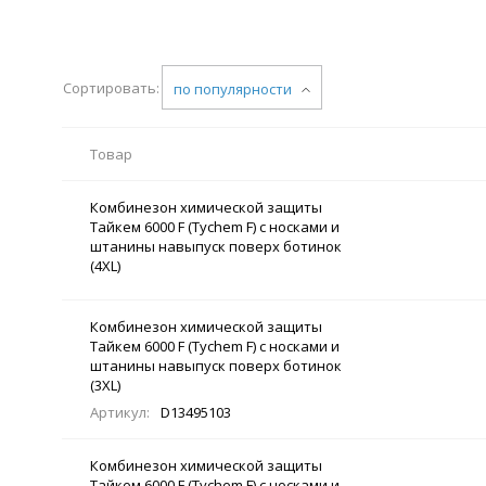
Сортировать:
по популярности
Товар
Комбинезон химической защиты
Тайкем 6000 F (Tychem F) с носками и
штанины навыпуск поверх ботинок
(4XL)
Комбинезон химической защиты
Тайкем 6000 F (Tychem F) с носками и
штанины навыпуск поверх ботинок
(3XL)
Артикул:
D13495103
Комбинезон химической защиты
Тайкем 6000 F (Tychem F) с носками и