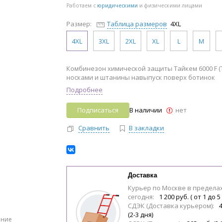
Работаем с
юридическими
и физическими лицами
Размер:
Таблица размеров
4XL
4XL
3XL
2XL
XL
L
M
Комбинезон химической защиты Тайкем 6000 F (T
носками и штанины навыпуск поверх ботинок
Подробнее
Подписаться
В наличии
нет
Сравнить
В закладки
Доставка
Курьер по Москве в предела
сегодня:
1 200 руб. ( от 1 до 5
СДЭК (Доставка курьером):
(2-3 дня)
ение