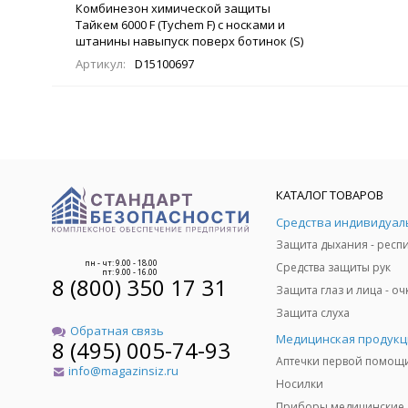
Комбинезон химической защиты
Тайкем 6000 F (Tychem F) с носками и
штанины навыпуск поверх ботинок (S)
Артикул:
D15100697
КАТАЛОГ ТОВАРОВ
пн - чт: 9.00 - 18.00
Средства защиты рук
пт: 9.00 - 16.00
8 (800) 350 17 31
Защита слуха
Обратная связь
Медицинская продукц
8 (495) 005-74-93
Аптечки первой помощ
info@magazinsiz.ru
Носилки
Приборы медицинские