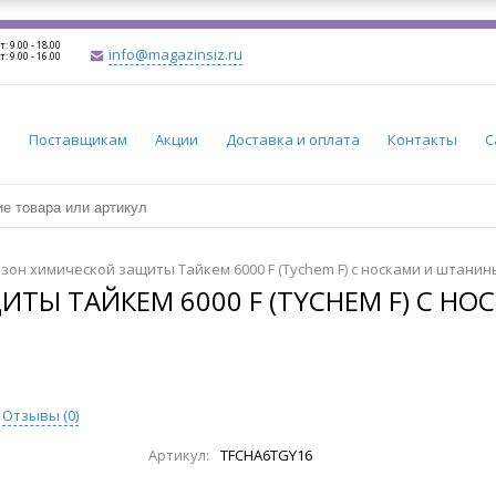
т: 9.00 - 18.00
info@magazinsiz.ru
т: 9.00 - 16.00
и
Поставщикам
Акции
Доставка и оплата
Контакты
С
зон химической защиты Тайкем 6000 F (Tychem F) с носками и штани
ТЫ ТАЙКЕМ 6000 F (TYCHEM F) С Н
Отзывы (
0
)
Артикул:
TFCHA6TGY16