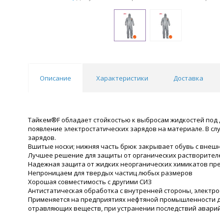
Описание
Характеристики
Доставка
Тайкем®F обладает стойкостью к выбросам жидкостей под 
появление электростатических зарядов на материале. В с
зарядов.
Вшитые носки; нижняя часть брюк закрывает обувь с внеш
Лучшее решение для защиты от органических растворител
Надежная защита от жидких неорганических химикатов пре
Непроницаем для твердых частиц любых размеров
Хорошая совместимость с другими СИЗ
Антистатическая обработка с внутренней стороны, электро
Применяется на предприятиях нефтяной промышленности дл
отравляющих веществ, при устранении последствий авари