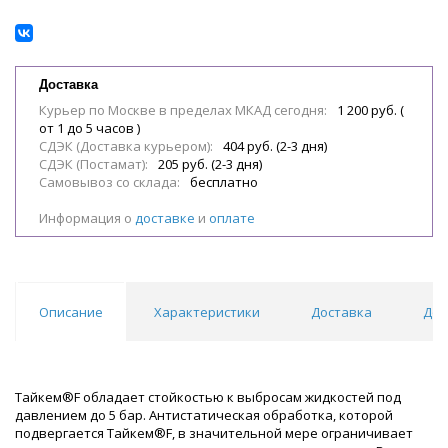
Доставка
Курьер по Москве в пределах МКАД сегодня:
1 200 руб. (
от 1 до 5 часов )
СДЭК (Доставка курьером):
404 руб. (2-3 дня)
СДЭК (Постамат):
205 руб. (2-3 дня)
Самовывоз со склада:
бесплатно
Информация о
доставке
и
оплате
Описание
Характеристики
Доставка
Док
Тайкем®F обладает стойкостью к выбросам жидкостей под
давлением до 5 бар. Антистатическая обработка, которой
подвергается Тайкем®F, в значительной мере ограничивает