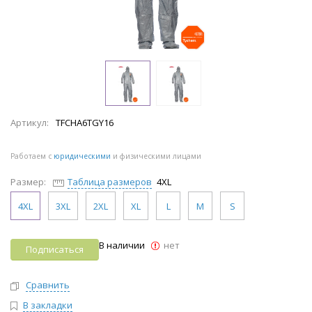
Артикул:
TFCHA6TGY16
Работаем с
юридическими
и физическими лицами
Размер:
Таблица размеров
4XL
4XL
3XL
2XL
XL
L
M
S
В наличии
нет
Подписаться
Сравнить
В закладки