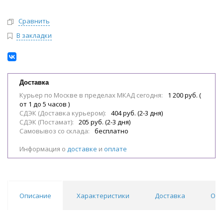
Сравнить
В закладки
Доставка
Курьер по Москве в пределах МКАД сегодня:
1 200 руб. (
от 1 до 5 часов )
СДЭК (Доставка курьером):
404 руб. (2-3 дня)
СДЭК (Постамат):
205 руб. (2-3 дня)
Самовывоз со склада:
бесплатно
Информация о
доставке
и
оплате
Описание
Характеристики
Доставка
Отз