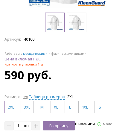
Артикул:
40100
Работаем с
юридическими
и физическими лицами
Цена включая НДС
Кратность упаковки 1 шт.
590 руб.
Размер:
Таблица размеров
2XL
2XL
3XL
M
XL
L
4XL
S
В наличии
мало
шт
В корзину