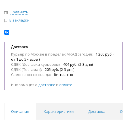
Сравнить
В закладки
Доставка
Курьер по Москве в пределах МКАД сегодня:
1 200 руб. (
от 1 до 5 часов )
СДЭК (Доставка курьером):
404 руб. (2-3 дня)
СДЭК (Постамат):
205 руб. (2-3 дня)
Самовывоз со склада:
бесплатно
Информация о
доставке
и
оплате
Описание
Характеристики
Доставка
Отз