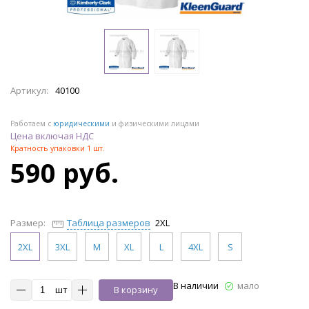
Артикул:
40100
Работаем с
юридическими
и физическими лицами
Цена включая НДС
Кратность упаковки 1 шт.
590 руб.
Размер:
Таблица размеров
2XL
2XL
3XL
M
XL
L
4XL
S
В наличии
мало
шт
В корзину